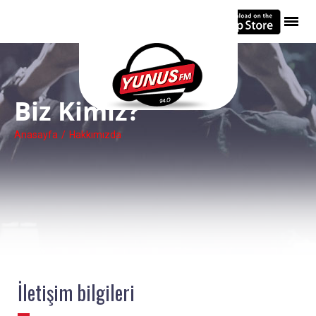
Anasayfa
Biz Kimiz?
En İyi 10 Şarkı
Anasayfa
/
Hakkımızda
Müzik Haber
Şarkını Seç
Hakkımızda
İletişim
İletişim
bilgileri