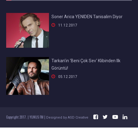
Soner Arica YENIDEN Tanisalim Diyor

11.12.2017
Tarkan'in 'Beni Çok Sev' Klibinden Ilk
Görüntü!

05.12.2017




Copyright 2017. | YUNUS FM |
Designed by
ASD Creative