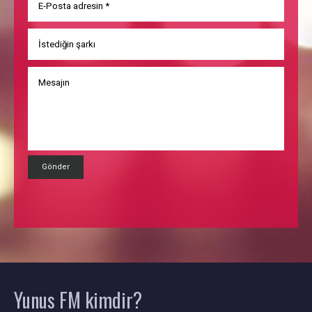
Gönder
Yunus FM
kimdir?