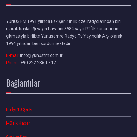
YUNUS FM 1991 yılında Eskişehir'in ilk özel radyolarından biri
olarak başladığı yayın hayatını 3984 sayılı RTÜK kanununun
çıkmasıyla birlikte Yunusemre Radyo Tv Yayıncılık A.Ş. olarak
1994 yılından beri sürdürmektedir
E-mail:
info@yunusfm.com.tr
Phone:
+90 222 236 17 17
Bağlantılar
En İyi 10 Şarkı
Müzik Haber
Şarkını Seç