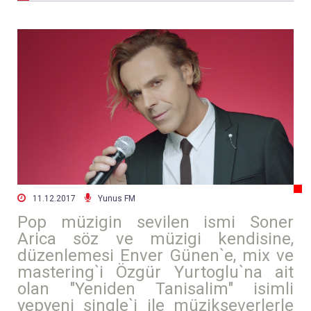


11.12.2017
Yunus FM
Pop müzigin sevilen ismi Soner
Arica söz ve müzigi kendisine,
düzenlemesi Enver Günen`e, mix ve
mastering`i Özgür Yurtoglu`na ait
olan "Yeniden Tanisalim" isimli
yepyeni single`i ile müzikseverlerle