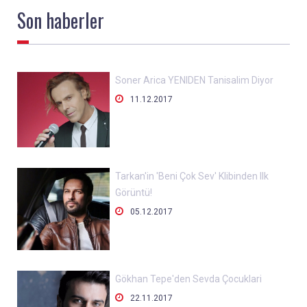
Son
haberler
Soner Arica YENIDEN Tanisalim Diyor

11.12.2017
Tarkan'in 'Beni Çok Sev' Klibinden Ilk
Görüntü!

05.12.2017
Gökhan Tepe'den Sevda Çocuklari

22.11.2017