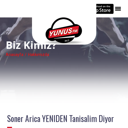
Anasayfa
Biz Kimiz?
En İyi 10 Şarkı
Anasayfa
/
Hakkımızda
Müzik Haber
Şarkını Seç
Hakkımızda
İletişim
Soner Arica YENIDEN Tanisalim Diyor