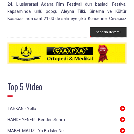
24. Uluslararasi Adana Film Festivali dün basladi. Festival
kapsaminda ünlü popçu Aleyna Tilki, Sinema ve Kültür
Kasabasi`nda saat 21.00`de sahneye çikti. Konserine `Cevapsiz
Çinlama` sarkisiyla baslayan Tilki, birkaç sarki söyledikten sonra
haberin devamı
hayranlari tarafindan sahneye yabanci cisimler atildi.
Top 5
Video
TARKAN - Yolla
HANDE YENER - Benden Sonra
MABEL MATIZ - Ya Bu Isler Ne