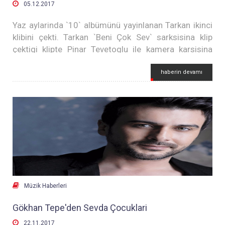

05.12.2017
Yaz aylarinda `10` albümünü yayinlanan Tarkan ikinci
klibini çekti. Tarkan `Beni Çok Sev` sarksisina klip
çektigi klipte Pinar Tevetoglu ile kamera karsisina
geçti.
Sözleri Günay Çoban`a, bestesi Serkan Izzet
haberin devamı
Özdogan`a ait olan `Beni Çok Sev` sarkisinin video
klibi, heyecanla bekleniyor.

Müzik Haberleri
Gökhan Tepe'den Sevda Çocuklari

22.11.2017