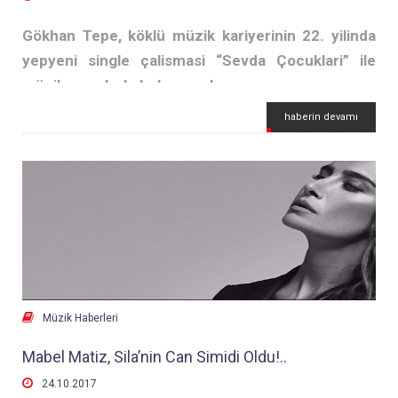
Gökhan Tepe, köklü müzik kariyerinin 22. yilinda
yepyeni single çalismasi “Sevda Çocuklari” ile
müzikseverlerle bulusuyor!
haberin devamı
Gökhan Tepe, önümüzdeki yil içerisinde yayinlamaya
hazirlandigi yepyeni albümünden önce müzikseverlere “Sevda
Çocuklari” ile sürpriz yapti.
Sözü ve müzigi Serdar Aslan, düzenlemesi ise Erhan Bayrak
imzali “Sevda Çocuklari”nin video klibinin yönetmenligini Nihat
Odabasi üstlendi.

Müzik Haberleri
Mabel Matiz, Sila’nin Can Simidi Oldu!..

24.10.2017