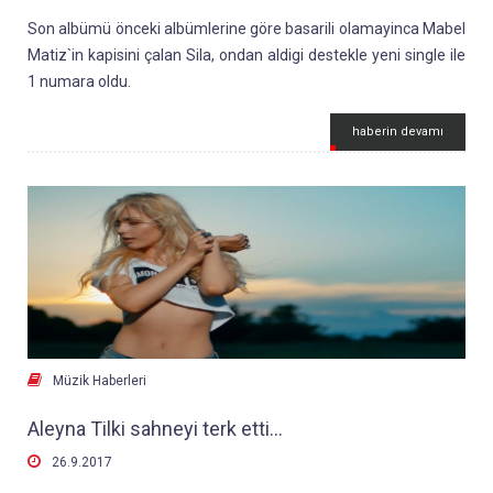
Son albümü önceki albümlerine göre basarili olamayinca Mabel
Matiz`in kapisini çalan Sila, ondan aldigi destekle yeni single ile
1 numara oldu.
Basarili söz yazari ve besteci Sila için "Muhbir" sarkisini yazan
haberin devamı
Mabel Matiz, "Bir kaç cümle de Sila katki yapsin ve isimleri
birlikte yazilsin" seklinde mütevazi bir davranis gösterdi. Mabel
destekli Sila muhbir ile i-tunes`da 1 numara Bütün söz ve
bestelerini kendi yapan Sila, son albümünde hit çikarmakta
zorluk çekmisti Mabel Matiz söz ve beste yazarliginda da
böylece en iyilerden oldugunu bir kez daha kanitlamis oldu.

Müzik Haberleri
Aleyna Tilki sahneyi terk etti…

26.9.2017