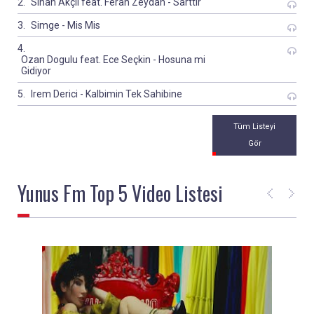
Sinan Akçil feat. Ferah Zeydan - Sarttir
Simge - Mis Mis
Ozan Dogulu feat. Ece Seçkin - Hosuna mi
Gidiyor
Irem Derici - Kalbimin Tek Sahibine
Hadise - Prenses
Tüm Listeyi
Gülsen - Bangir Bangir
Gör
Emrah Karaduman - Cevapsiz Çinlama ft. Aleyna
Yunus Fm
Top 5 Video Listesi
Tilki
Ece Seçkin - Adeyyo
Aleyna Tilki - Sen Olsan Bari