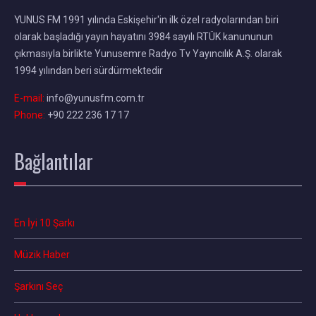
YUNUS FM 1991 yılında Eskişehir'in ilk özel radyolarından biri
olarak başladığı yayın hayatını 3984 sayılı RTÜK kanununun
çıkmasıyla birlikte Yunusemre Radyo Tv Yayıncılık A.Ş. olarak
1994 yılından beri sürdürmektedir
E-mail:
info@yunusfm.com.tr
Phone:
+90 222 236 17 17
Bağlantılar
En İyi 10 Şarkı
Müzik Haber
Şarkını Seç