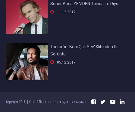
Soner Arica YENIDEN Tanisalim Diyor

11.12.2017
Tarkan'in 'Beni Çok Sev' Klibinden Ilk
Görüntü!

05.12.2017




Copyright 2017. | YUNUS FM |
Designed by
ASD Creative